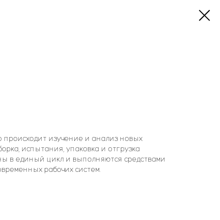
 происходит изучение и анализ новых
борка, испытания, упаковка и отгрузка
ы в единый цикл и выполняются средствами
овременных рабочих систем.