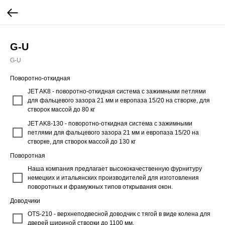
G-U
G-U
Поворотно-откидная
JET AK8 - поворотно-откидная система с зажимными петлями
для фальцевого зазора 21 мм и европаза 15/20 на створке, для
створок массой до 80 кг
JET AK8-130 - поворотно-откидная система с зажимными
петлями для фальцевого зазора 21 мм и европаза 15/20 на
створке, для створок массой до 130 кг
Поворотная
Наша компания предлагает высококачественную фурнитуру
немецких и итальянских производителей для изготовления
поворотных и фрамужных типов открывания окон.
Доводчики
OTS-210 - верхнеподвесной доводчик с тягой в виде колена для
дверей шириной створки до 1100 мм.